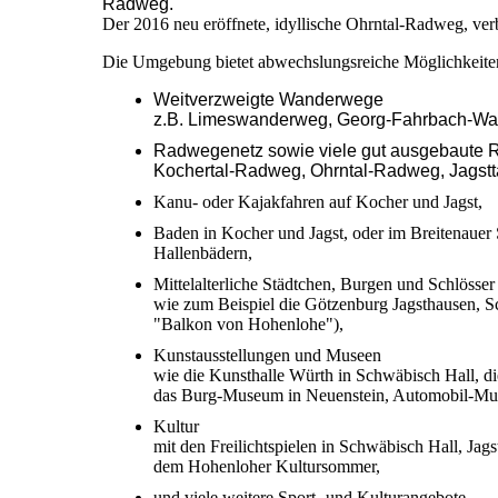
Radweg.
Der 2016 neu eröffnete, idyllische Ohrntal-Radweg, verb
Die Umgebung bietet abwechslungsreiche Möglichkeiten 
Weitverzweigte Wanderwege
z.B. Limeswanderweg, Georg-Fahrbach-W
Radwegenetz sowie viele gut ausgebaute
Kochertal-Radweg, Ohrntal-Radweg, Jagst
Kanu- oder Kajakfahren auf Kocher und Jagst,
Baden in Kocher und Jagst, oder im Breitenauer 
Hallenbädern,
Mittelalterliche Städtchen, Burgen und Schlösser
wie zum Beispiel die Götzenburg Jagsthausen, S
"Balkon von Hohenlohe"),
Kunstausstellungen und Museen
wie die Kunsthalle Würth in Schwäbisch Hall, 
das Burg-Museum in Neuenstein, Automobil-Mu
Kultur
mit den Freilichtspielen in Schwäbisch Hall, Ja
dem Hohenloher Kultursommer,
und viele weitere Sport- und Kulturangebote.