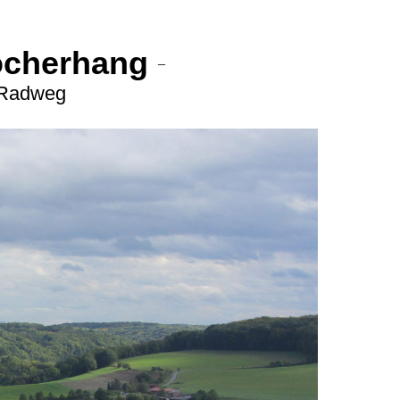
ocherhang
–
-Radweg